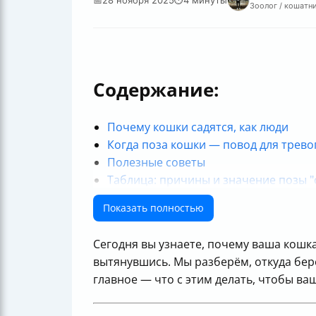
Зоолог / кошатни
Содержание:
Почему кошки садятся, как люди
Когда поза кошки — повод для трево
Полезные советы
Таблица: причины и значение позы "с
Итог
Показать полностью
Полезные ссылки
Сегодня вы узнаете, почему ваша кошка
вытянувшись. Мы разберём, откуда берё
главное — что с этим делать, чтобы ваш