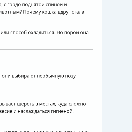
а, с гордо поднятой спиной и
 животным? Почему кошка вдруг стала
 или способ охладиться. Но порой она
ой они выбирают необычную позу
зывает шерсть в местах, куда сложно
есие и наслаждаться гигиеной.
 задние лапы, стараясь охладить тело