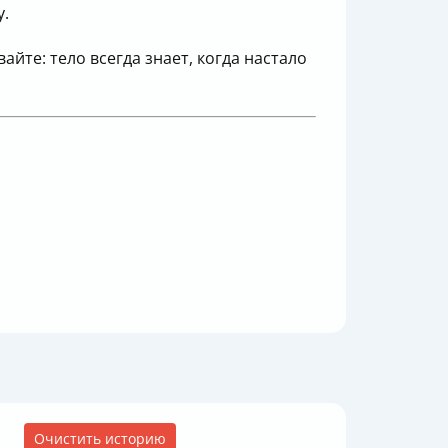
у.
айте: тело всегда знает, когда настало
Очистить историю