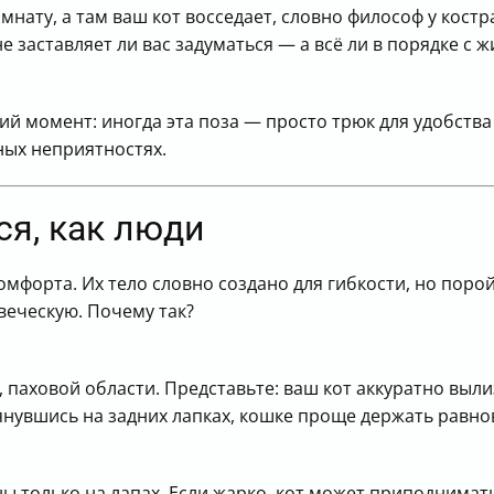
мнату, а там ваш кот восседает, словно философ у костр
е заставляет ли вас задуматься — а всё ли в порядке с
й момент: иногда эта поза — просто трюк для удобства
ных неприятностях.
ся, как люди
омфорта. Их тело словно создано для гибкости, но пор
веческую. Почему так?
 паховой области. Представьте: ваш кот аккуратно выли
нувшись на задних лапках, кошке проще держать равнов
 только на лапах. Если жарко, кот может приподнимать