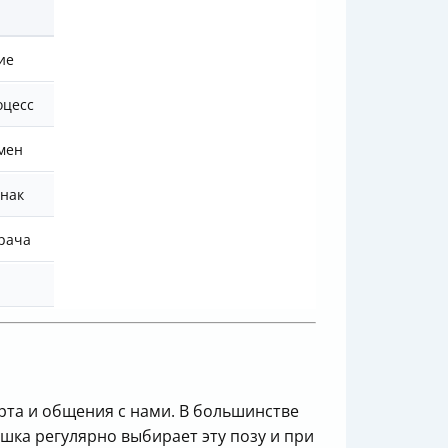
ие
оцесс
мен
знак
врача
рта и общения с нами. В большинстве
шка регулярно выбирает эту позу и при