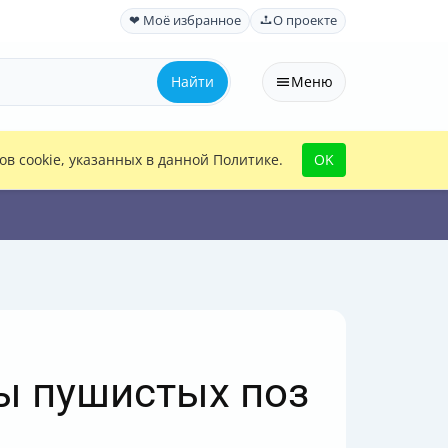
❤ Моё избранное
О проекте
Найти
Меню
в cookie, указанных в данной Политике.
OK
ны пушистых поз