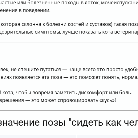
астые или болезненные походы в лоток, мочеиспускани
менения в поведении.
оторая склонна к болезни костей и суставов) такая поза
одозрительные симптомы, лучше показать кота ветерина
овек, не спешите пугаться — чаще всего это просто удоб
ловиях появляется эта поза — это поможет понять, норм
 кота, чтобы вовремя заметить дискомфорт или боль.
азрешения — это может спровоцировать «кусь»!
значение позы "сидеть как чел