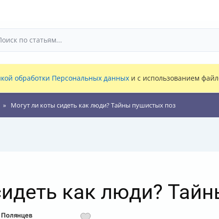
кой обработки Персональных данных
и с использованием файло
Могут ли коты сидеть как люди? Тайны пушистых поз
сидеть как люди? Тай
д Полянцев