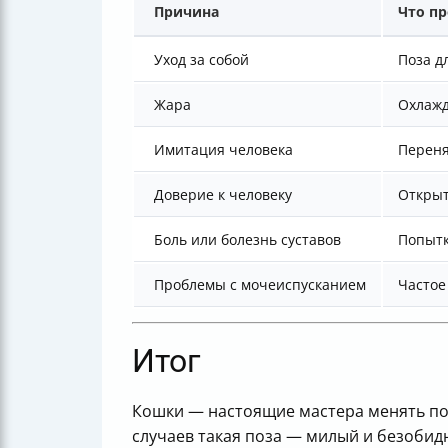
Причина
Что п
Уход за собой
Поза д
Жара
Охлажд
Имитация человека
Переня
Доверие к человеку
Открыт
Боль или болезнь суставов
Попытк
Проблемы с мочеиспусканием
Частое
Итог
Кошки — настоящие мастера менять поз
случаев такая поза — милый и безобидн