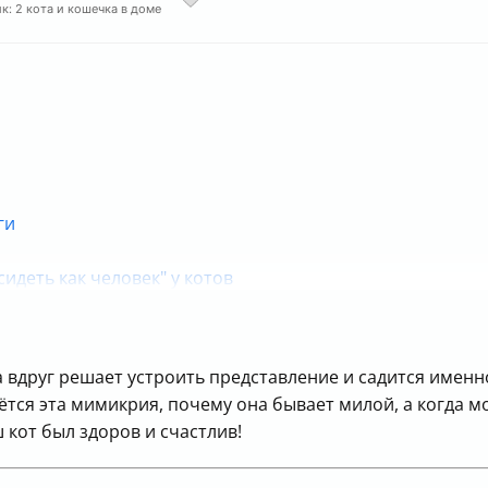
к: 2 кота и кошечка в доме
ги
идеть как человек" у котов
 вдруг решает устроить представление и садится именно
тся эта мимикрия, почему она бывает милой, а когда м
 кот был здоров и счастлив!