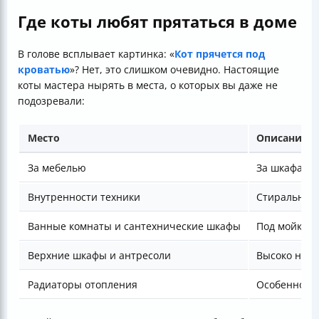
Где коты любят прятаться в доме
В голове всплывает картинка: «
Кот прячется под
кроватью
»? Нет, это слишком очевидно. Настоящие
коты мастера нырять в места, о которых вы даже не
подозревали:
Место
Описание
За мебелью
За шкафами,
Внутренности техники
Стиральные 
Ванные комнаты и сантехнические шкафы
Под мойкой 
Верхние шкафы и антресоли
Высоко над 
Радиаторы отопления
Особенно оп