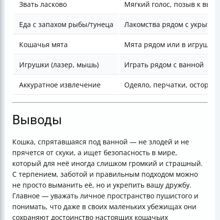
Звать ласково
Мягкий голос, позыв к выхо
Еда с запахом рыбы/тунеца
Лакомства рядом с укрыти
Кошачья мята
Мята рядом или в игрушке
Игрушки (лазер, мышь)
Играть рядом с ванной
Аккуратное извлечение
Одеяло, перчатки, осторож
Выводы
Кошка, спрятавшаяся под ванной — не злодей и не
прячется от скуки, а ищет безопасность в мире,
который для неё иногда слишком громкий и страшный.
С терпением, заботой и правильным подходом можно
не просто выманить её, но и укрепить вашу дружбу.
Главное — уважать личное пространство пушистого и
понимать, что даже в своих маленьких убежищах они
сохраняют достоинство настоящих кошачьих