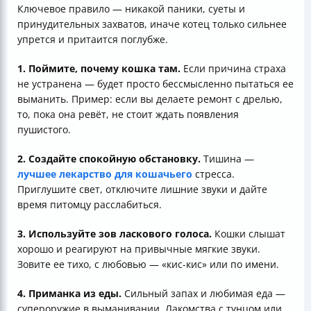
Ключевое правило — никакой паники, суеты и
принудительных захватов, иначе котец только сильнее
упрется и притаится поглубже.
1. Поймите, почему кошка там.
Если причина страха
не устранена — будет просто бессмысленно пытаться ее
выманить. Пример: если вы делаете ремонт с дрелью,
то, пока она ревёт, не стоит ждать появления
пушистого.
2. Создайте спокойную обстановку.
Тишина —
лучшее лекарство для кошачьего
стресса.
Приглушите свет, отключите лишние звуки и дайте
время питомцу расслабиться.
3. Используйте зов ласкового голоса.
Кошки слышат
хорошо и реагируют на привычные мягкие звуки.
Зовите ее тихо, с любовью — «кис-кис» или по имени.
4. Приманка из еды.
Сильный запах и любимая еда —
супероружие в выманивании. Лакомства с тунцом или