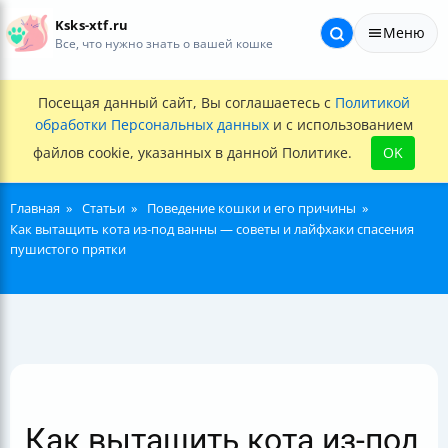
Ksks-xtf.ru
Меню
Все, что нужно знать о вашей кошке
Посещая данный сайт, Вы соглашаетесь с
Политикой
обработки Персональных данных
и с использованием
файлов cookie, указанных в данной Политике.
OK
Главная
Статьи
Поведение кошки и его причины
Как вытащить кота из-под ванны — советы и лайфхаки спасения
пушистого прятки
Как вытащить кота из-под