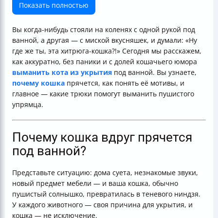
Выводы
Показать полностью
Полезные ссылки
Вы когда-нибудь стояли на коленях с одной рукой под
ванной, а другая — с миской вкусняшек, и думали: «Ну
где же ты, эта хитрюга-кошка?!» Сегодня мы расскажем,
как аккуратно, без паники и с долей кошачьего юмора
выманить кота из укрытия
под ванной. Вы узнаете,
почему кошка
прячется, как понять её мотивы, и
главное — какие трюки помогут выманить пушистого
упрямца.
Почему кошка вдруг прячется
под ванной?
Представьте ситуацию: дома суета, незнакомые звуки,
новый предмет мебели — и ваша кошка, обычно
пушистый солнышко, превратилась в теневого ниндзя.
У каждого животного — своя причина для укрытия, и
кошка — не исключение.