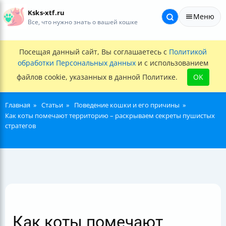
Ksks-xtf.ru
Меню
Все, что нужно знать о вашей кошке
Посещая данный сайт, Вы соглашаетесь с
Политикой
обработки Персональных данных
и с использованием
файлов cookie, указанных в данной Политике.
OK
Главная
Статьи
Поведение кошки и его причины
Как коты помечают территорию – раскрываем секреты пушистых
стратегов
Как коты помечают