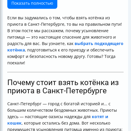
комфортной жизни
Показать полностью
Истории успеха — вдохновение для вас
Как помочь приюту и улучшить шансы котёнка на
Если вы задумались о том, чтобы взять котёнка из
усыновление
приюта в Санкт-Петербурге, то вы на правильном пути!
Медицинские услуги и безопасность животных в
В этом посте мы расскажем, почему усыновление
приютах СПб
питомца — это настоящее спасение для животного и
Заключение
радость для вас. Вы узнаете, как
выбрать подходящего
Полезные ссылки
котёнка
, подготовиться к его приезду и обеспечить
комфорт и безопасность новому другу. Готовы? Тогда
поехали!
Почему стоит взять котёнка из
приюта в Санкт-Петербурге
Санкт-Петербург — город с богатой историей и... с
большим количеством бездомных животных. Приюты
здесь — настоящие оазисы надежды для
котят и
кошек
, которые остались без дома. Вот несколько
преимуществ усыновления питомца именно из приюта: