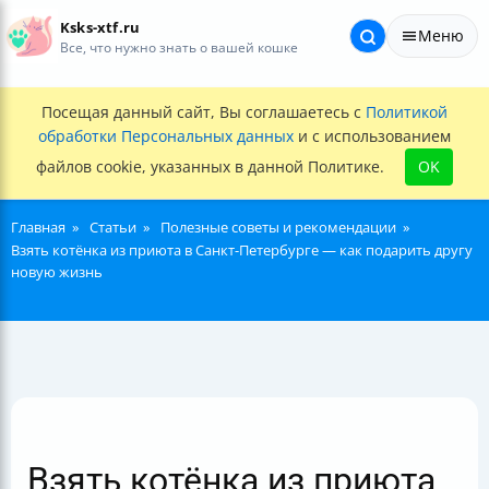
Ksks-xtf.ru
Меню
Все, что нужно знать о вашей кошке
Посещая данный сайт, Вы соглашаетесь с
Политикой
обработки Персональных данных
и с использованием
файлов cookie, указанных в данной Политике.
OK
Главная
Статьи
Полезные советы и рекомендации
Взять котёнка из приюта в Санкт-Петербурге — как подарить другу
новую жизнь
Взять котёнка из приюта