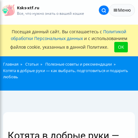
Ksks-xtf.ru
Меню
Все, что нужно знать о вашей кошке
Посещая данный сайт, Вы соглашаетесь с
Политикой
обработки Персональных данных
и с использованием
файлов cookie, указанных в данной Политике.
OK
Главная
Статьи
Полезные советы и рекомендации
Котята в добрые руки — как выбрать, подготовиться и подарить
любовь
Котята в добрые руки —