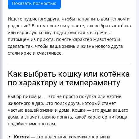
волонтёров
Показать полностью
Как понять, подходит ли поведение кошки для вашего
дома
Ищете пушистого друга, чтобы наполнить дом теплом и
Плюсы и минусы приюта и волонтёрской передачи
радостью? В этом посте вы узнаете, как выбрать котёнка
по сравнению с покупкой у заводчика
или взрослую кошку, подготовиться к встрече с
Советы по адаптации кошки в новом доме
питомцем из приюта, понять характер животного и
Ресурсы и поддержка от волонтёров
сделать так, чтобы ваша жизнь и жизнь нового друга
Как минимизировать стресс при первой встрече с
стали ярче и счастливее.
питомцем
Как правильно составить объявление "Отдам
бесплатно в хорошие руки"
Как выбрать кошку или котёнка
Как обеспечить актуальность и достоверность
по характеру и темпераменту
информации
Заключение
Выбор питомца — это не просто покупка или взятие
Полезные ссылки
животного в дар. Это поиск друга, который станет
частью вашей жизни и дома. Кошка — это душа вашего
дома, а значит, важно понять, какой характер питомца
подойдет именно вам.
Котята
— это маленькие комочки энергии и