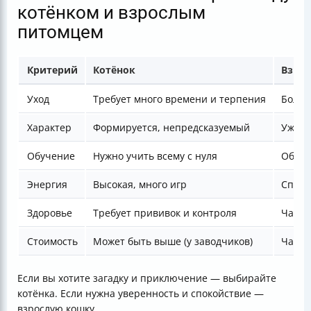
котёнком и взрослым
питомцем
Критерий
Котёнок
Взрос
Уход
Требует много времени и терпения
Более
Характер
Формируется, непредсказуемый
Уже и
Обучение
Нужно учить всему с нуля
Обычн
Энергия
Высокая, много игр
Споко
Здоровье
Требует прививок и контроля
Часто
Стоимость
Может быть выше (у заводчиков)
Часто
Если вы хотите загадку и приключение — выбирайте
котёнка. Если нужна уверенность и спокойствие —
взрослую кошку.