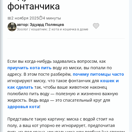
фонтанчика
📅
2 ноября 2025
⏱
4 минуты
автор: Эдуард Полянцев
Зоолог / кошатник: 2 кота и кошечка в доме
Если вы когда-нибудь задавались вопросом, как
приучить кота пить
воду из миски, вы попали по
адресу. В этом посте разберём,
почему питомцы часто
игнорируют миску, что такое фонтанчик для
кошек и
как сделать
так, чтобы ваше животное наконец
полюбило пить воду — полезную и жизненно важную
жидкость. Ведь вода — это спасательный круг для
здоровья кота
!
Представьте такую картину: миска с водой стоит на
полу, а ваш кот упорно ее игнорирует, предпочитая
пить из-под крана, умывальника или вообще "на свежем