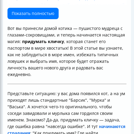
Несколько лайфхаков, чтобы кличка стала идеальной
Таблица для вдохновения
Показать полностью
Вот вы принесли домой котика — пушистого мудреца с
глазами-сокровищами, и теперь начинается настоящая
магия:
придумать кличку
, которая станет его
паспортом в мире хвостатых! В этой статье вы узнаете,
как не заблудиться в море имен, избежать типичных
ловушек и выбрать имя, которое будет отражать
личность вашего нового друга и радовать вас
ежедневно.
Представьте ситуацию: у вас дома появился кот, а на ум
приходят лишь стандартные "Барсик", "Мурка" и
"Васька". А хочется чего-то оригинального, чтобы
соседи завидовали и мурлыка сам гордился своим
именем. Знакомо? Да-да, придумать кличку — задача,
где ошибка равна "навсегда ошибке". И тут
начинаются
страдания
: "Как придумать имя? Где найти