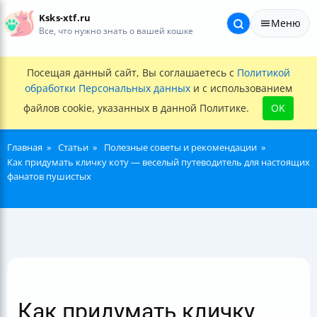
Ksks-xtf.ru
Меню
Все, что нужно знать о вашей кошке
Посещая данный сайт, Вы соглашаетесь с
Политикой
обработки Персональных данных
и с использованием
файлов cookie, указанных в данной Политике.
OK
Главная
Статьи
Полезные советы и рекомендации
Как придумать кличку коту — веселый путеводитель для настоящих
фанатов пушистых
Как придумать кличку