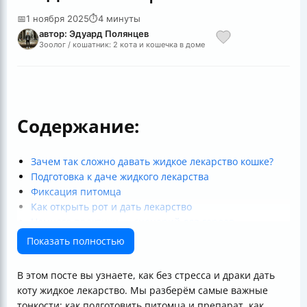
📅
1 ноября 2025
⏱
4 минуты
автор: Эдуард Полянцев
Зоолог / кошатник: 2 кота и кошечка в доме
Содержание:
Зачем так сложно давать жидкое лекарство кошке?
Подготовка к даче жидкого лекарства
Фиксация питомца
Как открыть рот и дать лекарство
Немного практики — сценарий для героев
Часто задаваемые вопросы
Показать полностью
Не забывайте
Полезные ссылки
В этом посте вы узнаете, как без стресса и драки дать
коту жидкое лекарство. Мы разберём самые важные
тонкости: как подготовить питомца и препарат, как