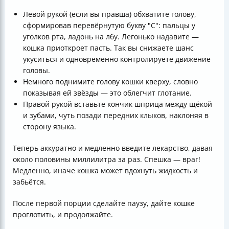
Левой рукой (если вы правша) обхватите голову,
сформировав перевёрнутую букву "C": пальцы у
уголков рта, ладонь на лбу. Легонько надавите —
кошка приоткроет пасть. Так вы снижаете шанс
укуситься и одновременно контролируете движение
головы.
Немного поднимите голову кошки кверху, словно
показывая ей звёзды — это облегчит глотание.
Правой рукой вставьте кончик шприца между щёкой
и зубами, чуть позади передних клыков, наклоняя в
сторону языка.
Теперь аккуратно и медленно введите лекарство, давая
около половины миллилитра за раз. Спешка — враг!
Медленно, иначе кошка может вдохнуть жидкость и
забьётся.
После первой порции сделайте паузу, дайте кошке
проглотить, и продолжайте.