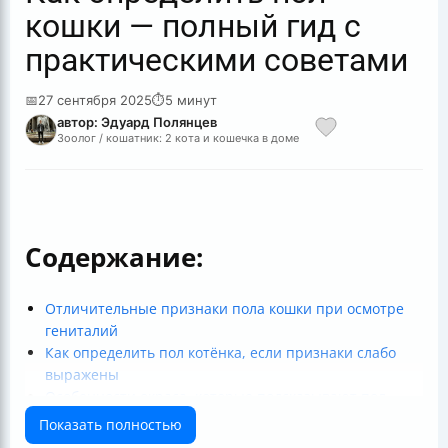
кошки — полный гид с
практическими советами
📅
27 сентября 2025
⏱
5 минут
автор: Эдуард Полянцев
Зоолог / кошатник: 2 кота и кошечка в доме
Содержание:
Отличительные признаки пола кошки при осмотре
гениталий
Как определить пол котёнка, если признаки слабо
выражены
Особенности окраса, которые подсказывают пол
кошки
Показать полностью
Поведение как признак пола — мифы и реальность