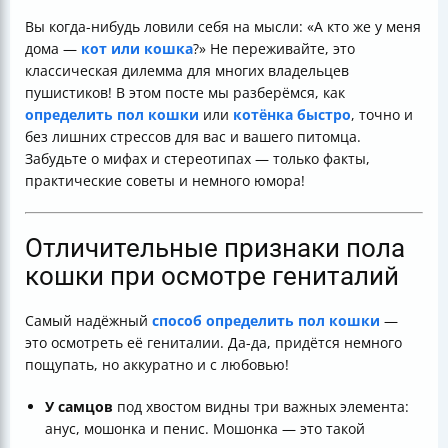
Как избежать травм при самостоятельном осмотре
Вы когда-нибудь ловили себя на мысли: «А кто же у меня
Признаки стерилизации и кастрации
дома —
кот или кошка
?» Не переживайте, это
Что нельзя использовать для определения пола
классическая дилемма для многих владельцев
Таблица сравнения основных признаков пола кошки
пушистиков! В этом посте мы разберёмся, как
Итог
определить пол кошки
или
котёнка быстро
, точно и
Полезные ссылки
без лишних стрессов для вас и вашего питомца.
Забудьте о мифах и стереотипах — только факты,
практические советы и немного юмора!
Отличительные признаки пола
кошки при осмотре гениталий
Самый надёжный
способ определить пол кошки
—
это осмотреть её гениталии. Да-да, придётся немного
пощупать, но аккуратно и с любовью!
У самцов
под хвостом видны три важных элемента:
анус, мошонка и пенис. Мошонка — это такой