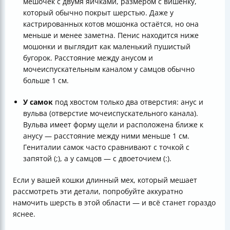
мешочек с двумя яичками, размером с вишенку,
который обычно покрыт шерстью. Даже у
кастрированных котов мошонка остаётся, но она
меньше и менее заметна. Пенис находится ниже
мошонки и выглядит как маленький пушистый
бугорок. Расстояние между анусом и
мочеиспускательным каналом у самцов обычно
больше 1 см.
У самок
под хвостом только два отверстия: анус и
вульва (отверстие мочеиспускательного канала).
Вульва имеет форму щели и расположена ближе к
анусу — расстояние между ними меньше 1 см.
Гениталии самок часто сравнивают с точкой с
запятой (;), а у самцов — с двоеточием (:).
Если у вашей кошки длинный мех, который мешает
рассмотреть эти детали, попробуйте аккуратно
намочить шерсть в этой области — и всё станет гораздо
яснее.