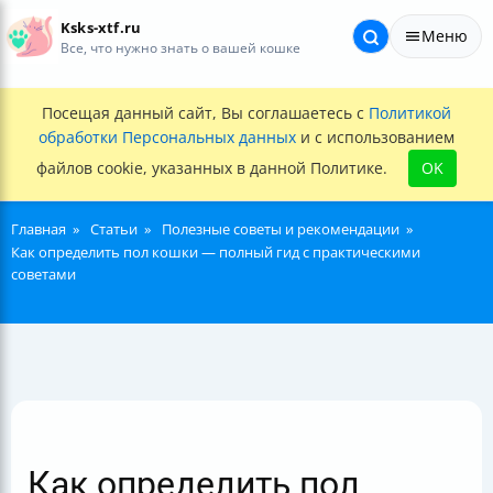
Ksks-xtf.ru
Меню
Все, что нужно знать о вашей кошке
Посещая данный сайт, Вы соглашаетесь с
Политикой
обработки Персональных данных
и с использованием
файлов cookie, указанных в данной Политике.
OK
Главная
Статьи
Полезные советы и рекомендации
Как определить пол кошки — полный гид с практическими
советами
Как определить пол