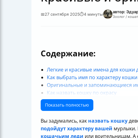
автор: Эдуа
📅
27 сентября 2025
⏱
4 минуты
Зоолог / кошат
Содержание:
Легкие и красивые имена для кошки 
Как выбрать имя по характеру кошки
Оригинальные и запоминающиеся им
Как назвать кошку по окрасу
Используем классические имена и и
Показать полностью
Как заимствовать идеи у известных 
Как имя помогает кошке привыкнуть 
Вы задумались, как
назвать кошку
дево
Таблица примеров имён по характеру
подойдут характеру вашей
мурлыки. 
Итог
кошачьим леди
или воительницам. А 