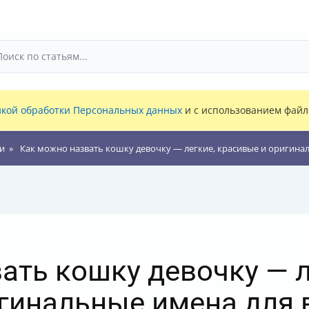
кой обработки Персональных данных
и с использованием файло
и
Как можно назвать кошку девочку — легкие, красивые и оригина
ать кошку девочку — л
гинальные имена для 