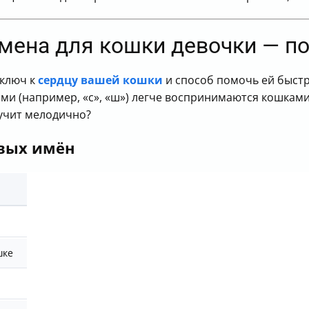
имена для кошки девочки — п
 ключ к
сердцу вашей кошки
и способ помочь ей быстр
и (например, «с», «ш») легче воспринимаются кошками
вучит мелодично?
вых имён
шке