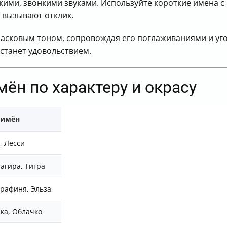
ткими, звонкими звуками. Используйте короткие имена
и вызывают отклик.
ласковым тоном, сопровождая его поглаживаниями и уг
 станет удовольствием.
ён по характеру и окрасу
 имён
, Лесси
Багира, Тигра
Графиня, Эльза
лка, Облачко