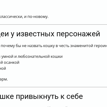
классически, и по-новому.
деи у известных персонажей
 почему бы не назвать кошку в честь знаменитой герои
ля умной и любознательной кошки
ой осанкой
ной
арм.
шке привыкнуть к себе