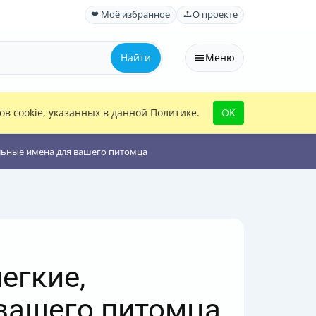
❤ Моё избранное
О проекте
Найти
Меню
в cookie, указанных в данной Политике.
OK
льные имена для вашего питомца
егкие,
вашего питомца