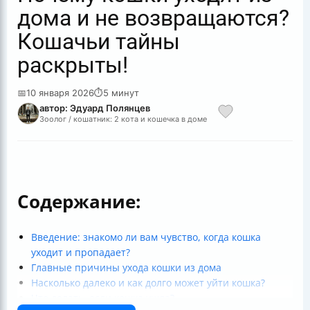
дома и не возвращаются?
Кошачьи тайны
раскрыты!
📅
10 января 2026
⏱
5 минут
автор: Эдуард Полянцев
Зоолог / кошатник: 2 кота и кошечка в доме
Содержание:
Введение: знакомо ли вам чувство, когда кошка
уходит и пропадает?
Главные причины ухода кошки из дома
Насколько далеко и как долго может уйти кошка?
Что делать, если кошка ушла?