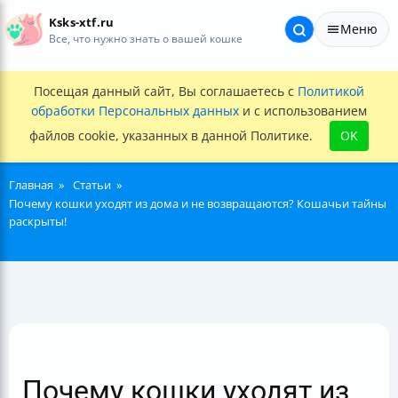
Ksks-xtf.ru
Меню
Все, что нужно знать о вашей кошке
Посещая данный сайт, Вы соглашаетесь с
Политикой
обработки Персональных данных
и с использованием
файлов cookie, указанных в данной Политике.
OK
Главная
Статьи
Почему кошки уходят из дома и не возвращаются? Кошачьи тайны
раскрыты!
Почему кошки уходят из