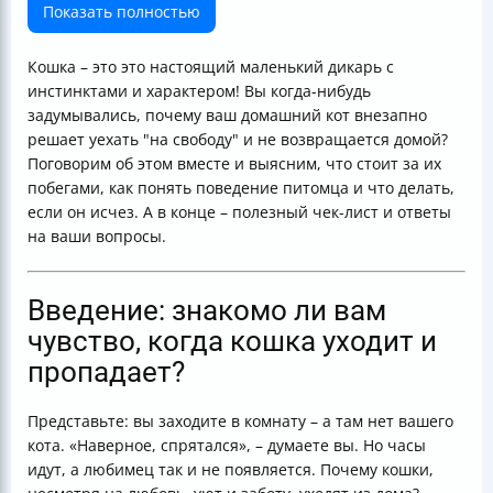
Можно ли избежать побегов? Несколько советов для
Показать полностью
хозяев
Инстинкты — главные виновники
Кошка – это это настоящий маленький дикарь с
FAQ — ваши вопросы и наши ответы
инстинктами и характером! Вы когда-нибудь
Чек-лист для заботливого хозяина
задумывались, почему ваш домашний кот внезапно
Заключение
решает уехать "на свободу" и не возвращается домой?
Поговорим об этом вместе и выясним, что стоит за их
побегами, как понять поведение питомца и что делать,
если он исчез. А в конце – полезный чек-лист и ответы
на ваши вопросы.
Введение: знакомо ли вам
чувство, когда кошка уходит и
пропадает?
Представьте: вы заходите в комнату – а там нет вашего
кота. «Наверное, спрятался», – думаете вы. Но часы
идут, а любимец так и не появляется. Почему кошки,