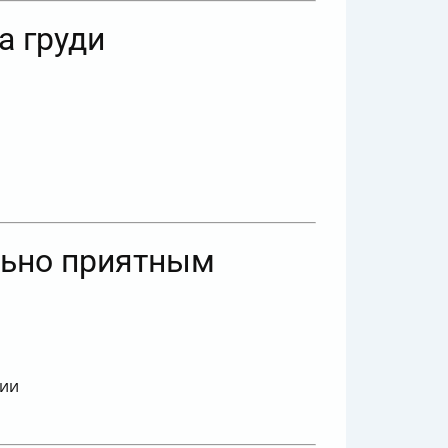
а груди
льно приятным
вии