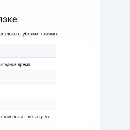
язке
есколько глубоких причин:
охладное время
«помочь» и снять стресс