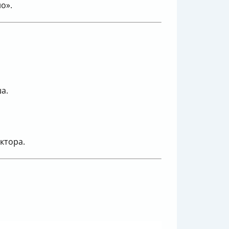
о».
а.
ктора.