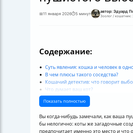
автор: Эдуард П
📅
11 января 2026
⏱
5 минут
Зоолог / кошатник: 
Содержание:
Суть явления: кошка и человек в одн
В чем плюсы такого соседства?
Кошачий детектив: что говорит выбо
Что думает ваш кот?
Но что делать, если кошка на груди 
Показать полностью
Заключение: кошка на груди — это б
Часто задаваемые вопросы (FAQ)
Вы когда-нибудь замечали, как ваша п
Чек-лист для владельцев кошек, любя
бы нелогично: коты же загадочные соз
Советы, как сделать совместный от
предпочитает именно это место и что о