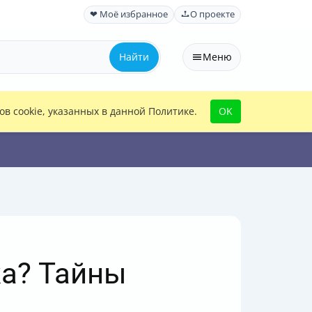
❤ Моё избранное
О проекте
Найти
Меню
в cookie, указанных в данной Политике.
OK
ка? Тайны