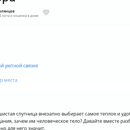
олянцев
2 кота и кошечка в доме
ой уютной связке
р места
— не всегда удобно?
ольше, чем просто удобство
ушистая спутница внезапно выбирает самое теплое и удо
щих спать на груди
дания, зачем им человеческое тело? Давайте вместе ра
дых максимально приятным
но для него значит.