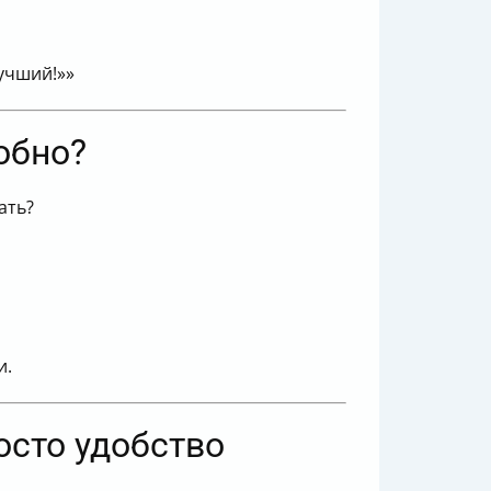
лучший!»»
добно?
ать?
и.
осто удобство