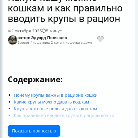
кошкам и как правильно
вводить крупы в рацион
📅
1 октября 2025
⏱
5 минут
автор: Эдуард Полянцев
Зоолог / кошатник: 2 кота и кошечка в доме
Содержание:
Почему крупы важны в рационе кошки
Какие крупы можно давать кошкам
Крупы, которые нельзя давать кошкам
Как правильно вводить крупы в рацион кошки
Особенности приготовления каш для кошек
Как сочетать крупы с мясом и рыбой
Показать полностью
Контроль реакции организма и советы по кормлению