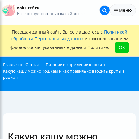
Ksks-xtf.ru
Меню
Все, что нужно знать о вашей кошке
Посещая данный сайт, Вы соглашаетесь с
Политикой
обработки Персональных данных
и с использованием
файлов cookie, указанных в данной Политике.
OK
Главная
Статьи
Питание и кормление кошки
Какую кашу можно кошкам и как правильно вводить крупы в
рацион
Какую кашу можно