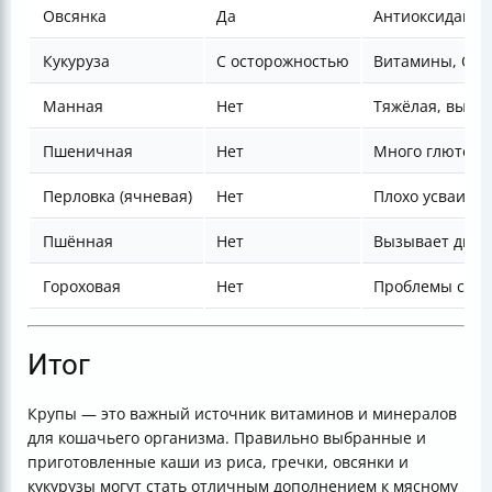
Овсянка
Да
Антиоксиданты
Кукуруза
С осторожностью
Витамины, Оме
Манная
Нет
Тяжёлая, вызы
Пшеничная
Нет
Много глютена
Перловка (ячневая)
Нет
Плохо усваивае
Пшённая
Нет
Вызывает дис
Гороховая
Нет
Проблемы с п
Итог
Крупы — это важный источник витаминов и минералов
для кошачьего организма. Правильно выбранные и
приготовленные каши из риса, гречки, овсянки и
кукурузы могут стать отличным дополнением к мясному