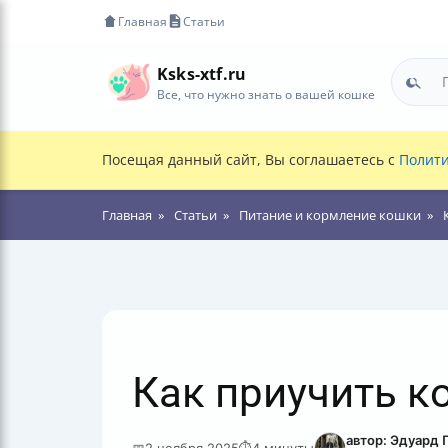
Главная
Статьи
Ksks-xtf.ru
Все, что нужно знать о вашей кошке
Посещая данный сайт, Вы соглашаетесь с
Полити
Главная
Статьи
Питание и кормление кошки
Как приучить ко
автор: Эдуард 
📅
2 ноября 2025
⏱
4 минуты