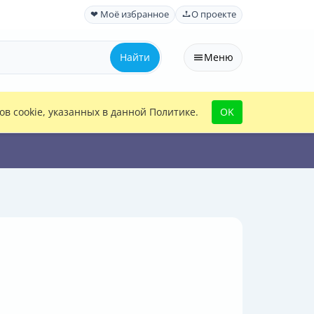
❤ Моё избранное
О проекте
Найти
Меню
в cookie, указанных в данной Политике.
OK