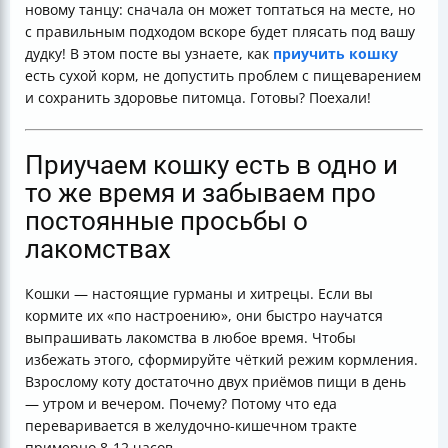
новому танцу: сначала он может топтаться на месте, но
Важные правила при кормлении сухим кормом
с правильным подходом вскоре будет плясать под вашу
Итоговая таблица: что делать и чего избегать при
дудку! В этом посте вы узнаете, как
приучить кошку
переходе на сухой корм
есть сухой корм, не допустить проблем с пищеварением
Полезные ссылки
и сохранить здоровье питомца. Готовы? Поехали!
Приучаем кошку есть в одно и
то же время и забываем про
постоянные просьбы о
лакомствах
Кошки — настоящие гурманы и хитрецы. Если вы
кормите их «по настроению», они быстро научатся
выпрашивать лакомства в любое время. Чтобы
избежать этого, сформируйте чёткий режим кормления.
Взрослому коту достаточно двух приёмов пищи в день
— утром и вечером. Почему? Потому что еда
переваривается в желудочно-кишечном тракте
примерно 8-12 часов.