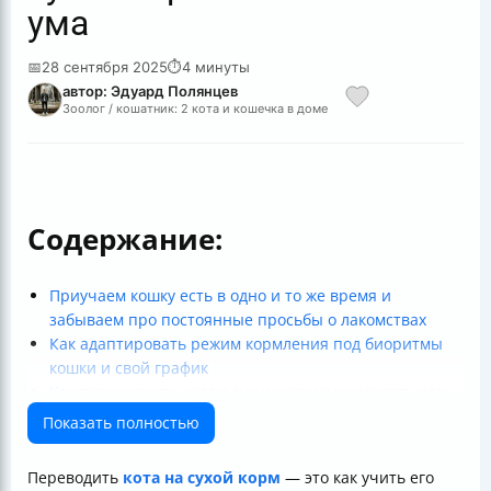
ума
📅
28 сентября 2025
⏱
4 минуты
автор: Эдуард Полянцев
Зоолог / кошатник: 2 кота и кошечка в доме
Содержание:
Приучаем кошку есть в одно и то же время и
забываем про постоянные просьбы о лакомствах
Как адаптировать режим кормления под биоритмы
кошки и свой график
Как познакомить кота с сухим кормом и сделать его
любимым лакомством
Показать полностью
Плавный переход с натурального питания на сухой
корм — как не навредить пищеварению
Переводить
кота на сухой корм
— это как учить его
Что делать, если кот не ест сухой корм