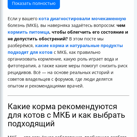
обострение МКБ
Показать полностью
Роль воды в профилактике и лечении МКБ
Признаки обострения МКБ и когда бежать к врачу
Если у вашего
кота диагностировали мочекаменную
Профилактические меры и изменения в образе
болезнь (МКБ), вы наверняка задаётесь вопросом:
чем
жизни
кормить питомца
, чтобы облегчить его состояние и
Травяные сборы и фитотерапия
не допустить обострений?
В этом посте мы
Ошибки в питании, которых стоит избегать
разберёмся,
какие корма и натуральные
продукты
Медикаменты и лечебные средства
подходят для котов
с МКБ, как правильно
Советы владельцам котов с МКБ
организовать кормление, какую роль играет вода и
Таблица сравнения кормов для котов с МКБ
фитотерапия, а также какие меры помогут снизить риск
Полезные ссылки
рецидивов. Всё — на основе реальных историй и
советов владельцев с форумов, где люди делятся
опытом и рекомендациями врачей.
Какие корма рекомендуются
для котов с МКБ и как выбрать
подходящий