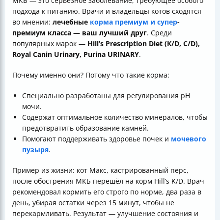
МКБ — это серьёзное заболевание, требующее особого
подхода к питанию. Врачи и владельцы котов сходятся
во мнении:
лечебные
корма премиум и супер
-
премиум класса — ваш лучший друг
. Среди
популярных марок —
Hill’s Prescription Diet (К/D, C/D),
Royal Canin Urinary, Purina URINARY
.
Почему именно они? Потому что такие корма:
Специально разработаны для регулирования pH
мочи.
Содержат оптимальное количество минералов, чтобы
предотвратить образование камней.
Помогают поддерживать здоровье почек и
мочевого
пузыря
.
Пример из жизни: кот Макс, кастрированный перс,
после обострения МКБ перешёл на корм Hill’s K/D. Врач
рекомендовал кормить его строго по норме, два раза в
день, убирая остатки через 15 минут, чтобы не
перекармливать. Результат — улучшение состояния и