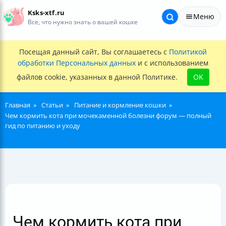
Ksks-xtf.ru
Меню
Все, что нужно знать о вашей кошке
Посещая данный сайт, Вы соглашаетесь с
Политикой
обработки Персональных данных
и с использованием
файлов cookie, указанных в данной Политике.
OK
Главная
Статьи
Питание и кормление кошки
Чем кормить кота при мочекаменной болезни форум — полный
гид по питанию и уходу
Чем кормить кота при