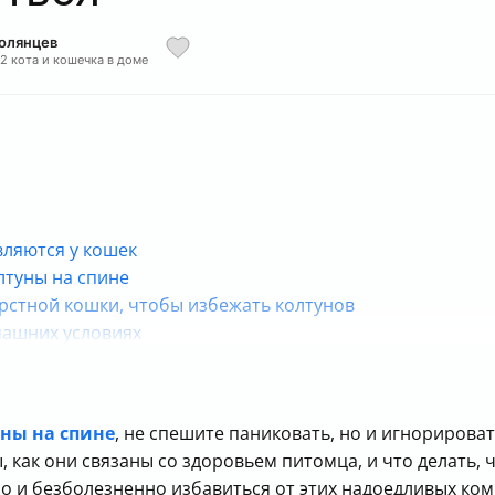
Полянцев
 2 кота и кошечка в доме
вляются у кошек
лтуны на спине
рстной кошки, чтобы избежать колтунов
машних условиях
грумеру
рстных кошек
я удаления колтунов
ны на спине
, не спешите паниковать, но и игнорироват
, как они связаны со здоровьем питомца, и что делать, 
о и безболезненно избавиться от этих надоедливых ком