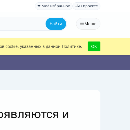
❤ Моё избранное
О проекте
Найти
Меню
в cookie, указанных в данной Политике.
OK
оявляются и