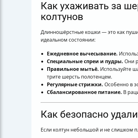
Как ухаживать за ш
колтунов
Длинношёрстные кошки — это как пушис
идеальном состоянии:
Ежедневное вычесывание.
Использ
Специальные спреи и пудры.
Они р
Правильное мытьё.
Используйте ша
трите шерсть полотенцем.
Регулярные стрижки.
Особенно в з
Сбалансированное питание.
В раци
Как безопасно удал
Если колтун небольшой и не слишком п