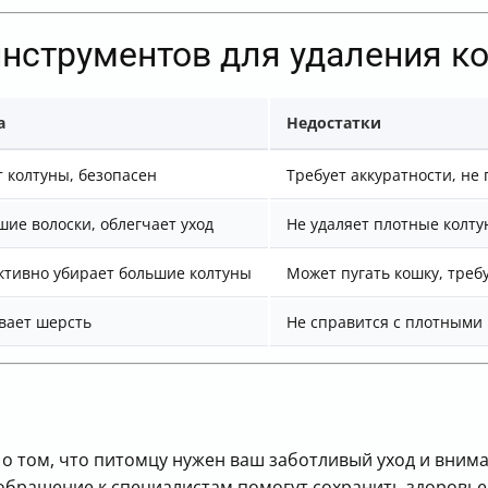
инструментов для удаления к
а
Недостатки
т колтуны, безопасен
Требует аккуратности, не
ие волоски, облегчает уход
Не удаляет плотные колт
ктивно убирает большие колтуны
Может пугать кошку, треб
вает шерсть
Не справится с плотными
 о том, что питомцу нужен ваш заботливый уход и внима
бращение к специалистам помогут сохранить здоровье 