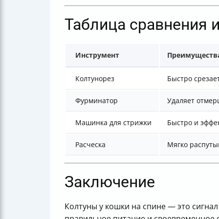
Таблица сравнения 
Инструмент
Преимуществ
Колтунорез
Быстро срезае
Фурминатор
Удаляет отмерш
Машинка для стрижки
Быстро и эффе
Расческа
Мягко распуты
Заключение
Колтуны у кошки на спине — это сигнал
правильное питание и своевременное о