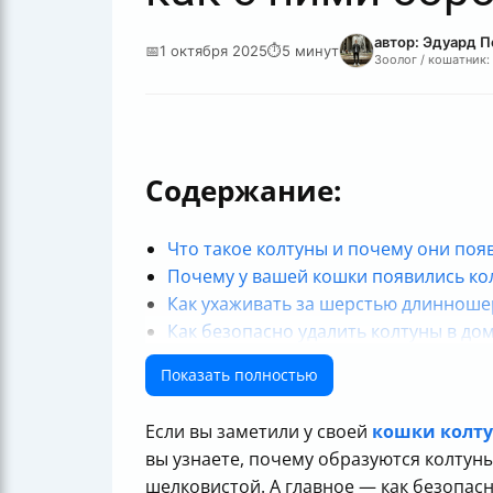
автор: Эдуард 
📅
1 октября 2025
⏱
5 минут
Зоолог / кошатник:
Содержание:
Что такое колтуны и почему они поя
Почему у вашей кошки появились ко
Как ухаживать за шерстью длинноше
Как безопасно удалить колтуны в до
Когда обращаться к ветеринару или 
Показать полностью
Профилактика колтунов у длинноше
Таблица сравнения инструментов дл
Если вы заметили у своей
кошки колту
Заключение
вы узнаете, почему образуются колтуны
Полезные ссылки
шелковистой. А главное — как безопасн