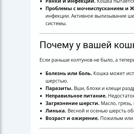
Ранки и инфекции.
Кошка пытается
Проблемы с мочеиспусканием и Ж
инфекции. Активное вылизывание ше
системы.
Почему у вашей кош
Если раньше колтунов не было, а теперь
Болезнь или боль.
Кошка может испы
шерстью.
Паразиты.
Вши, блохи и клещи разд
Неправильное питание.
Недостаток
Загрязнение шерсти.
Масло, грязь,
Линька.
Весной и осенью шерсть обн
Возраст и ожирение.
Пожилым или п