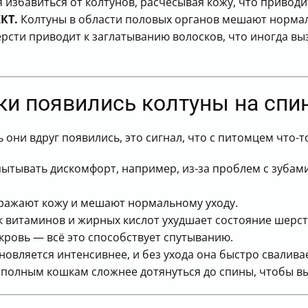
 избавиться от колтунов, расчесывая кожу, что привод
КТ.
Колтуны в области половых органов мешают нормал
рсти приводит к заглатыванию волосков, что иногда в
ки появились колтуны на спи
 они вдруг появились, это сигнал, что с питомцем что-т
тывать дискомфорт, например, из-за проблем с зубами 
ражают кожу и мешают нормальному уходу.
 витаминов и жирных кислот ухудшает состояние шерст
 кровь — всё это способствует спутыванию.
овляется интенсивнее, и без ухода она быстро сваливае
олным кошкам сложнее дотянуться до спины, чтобы вы