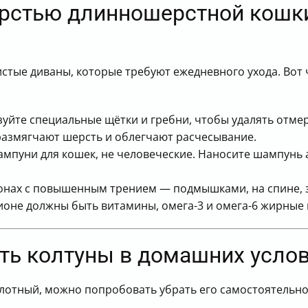
ерстью длинношерстной кошки
тые диваны, которые требуют ежедневного ухода. Вот 
уйте специальные щётки и гребни, чтобы удалять отме
азмягчают шерсть и облегчают расчесывание.
мпуни для кошек, не человеческие. Наносите шампунь а
онах с повышенным трением — подмышками, на спине, 
оне должны быть витамины, омега-3 и омега-6 жирные 
ить колтуны в домашних усло
лотный, можно попробовать убрать его самостоятельно