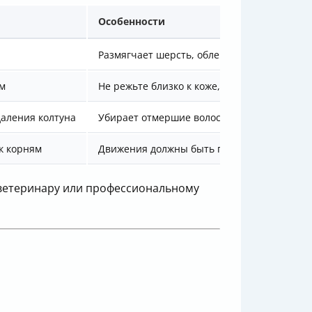
Особенности
Размягчает шерсть, облегчает расчесыван
ям
Не режьте близко к коже, чтобы не поранит
аления колтуна
Убирает отмершие волоски, предотвращае
к корням
Движения должны быть плавными и остор
к ветеринару или профессиональному