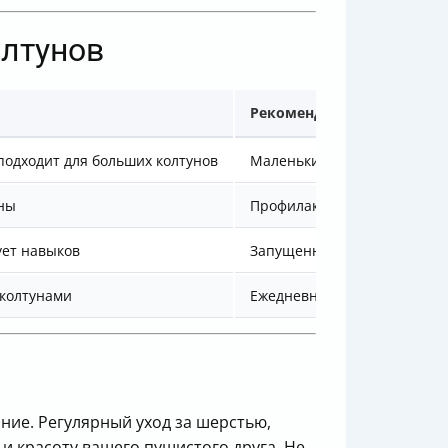
олтунов
Рекомендуется для
 подходит для больших колтунов
Маленькие и средние колт
уны
Профилактика и мелкие кол
ует навыков
Запущенные случаи
 колтунами
Ежедневный уход
ние. Регулярный уход за шерстью,
и красоту вашего пушистого друга. Не