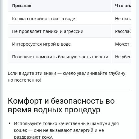
Признак
Что значи
Кошка спокойно стоит в воде
Не пытает
Не проявляет паники и агрессии
Расслаблен
Интересуется игрой в воде
Может игра
Позволяет намочить большую часть шерсти
Не убегает
Если видите эти знаки — смело увеличивайте глубину,
но постепенно!
Комфорт и безопасность во
время водных процедур
Используйте только качественные шампуни для
кошек — они не вызывают аллергий и не
раздражают кожу.