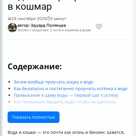
в кошмар
📅
29 сентября 2025
⏱
5 минут
автор: Эдуард Полянцев
Зоолог / кошатник: 2 кота и кошечка в доме
Содержание:
Зачем вообще приучать кошку к воде
Как безопасно и постепенно приучить котёнка к воде
Привыкание к шуму воды — первый шаг к успеху
Как правильно вводить воду, чтобы не напугать
кошку
Признаки готовности к увеличению глубины воды
Показать полностью
Комфорт и безопасность во время водных процедур
Какие средства гигиены подходят для кошек
Вода и кошки — это почти как огонь и бензин: кажется,
Ошибки, которых стоит избегать при приучении к