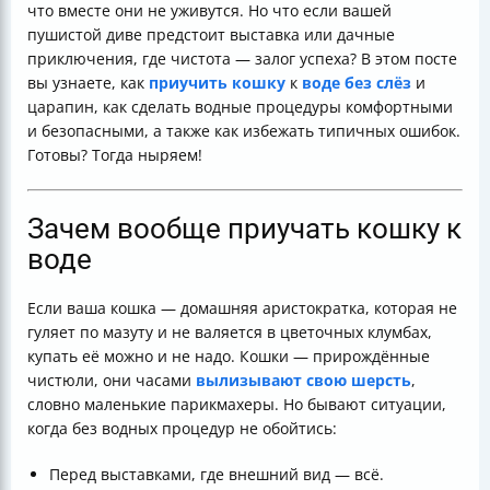
что вместе они не уживутся. Но что если вашей
воде
пушистой диве предстоит выставка или дачные
Приучение к расчесыванию — альтернатива водным
приключения, где чистота — залог успеха? В этом посте
процедурам
вы узнаете, как
приучить кошку
к
воде без слёз
и
Итоговая таблица: как приучить кошку к воде — шаг
царапин, как сделать водные процедуры комфортными
за шагом
и безопасными, а также как избежать типичных ошибок.
Готовы? Тогда ныряем!
Зачем вообще приучать кошку к
воде
Если ваша кошка — домашняя аристократка, которая не
гуляет по мазуту и не валяется в цветочных клумбах,
купать её можно и не надо. Кошки — прирождённые
чистюли, они часами
вылизывают свою шерсть
,
словно маленькие парикмахеры. Но бывают ситуации,
когда без водных процедур не обойтись:
Перед выставками, где внешний вид — всё.