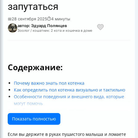
запутаться
📅
28 сентября 2025
⏱
4 минуты
автор: Эдуард Полянцев
Зоолог / кошатник: 2 кота и кошечка в доме
Содержание:
Почему важно знать пол котенка
Как определить пол котенка визуально и тактильно
Особенности поведения и внешнего вида, которые
могут помочь
Как безопасно осмотреть котенка
До какого возраста можно определить пол без
Показать полностью
ветеринара
Таблица сравнения основных признаков пола
Если вы держите в руках пушистого малыша и ломаете
котенка