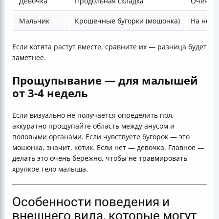
Девочка
Продольная складка
Очень б
Мальчик
Крошечные бугорки (мошонка)
На небо
Если котята растут вместе, сравните их — разница будет
заметнее.
Прощупывание — для малышей
от 3-4 недель
Если визуально не получается определить пол,
аккуратно прощупайте область между анусом и
половыми органами. Если чувствуете бугорок — это
мошонка, значит, котик. Если нет — девочка. Главное —
делать это очень бережно, чтобы не травмировать
хрупкое тело малыша.
Особенности поведения и
внешнего вида, которые могут