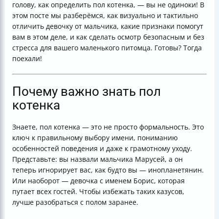
голову, как определить пол котенка, — вы не одиноки! В
Как учитывать характер питомца при воспитании
этом посте мы разберёмся, как визуально и тактильно
Подготовка дома и уход за котенком
отличить девочку от мальчика, какие признаки помогут
Итог
вам в этом деле, и как сделать осмотр безопасным и без
Полезные ссылки
стресса для вашего маленького питомца. Готовы? Тогда
поехали!
Почему важно знать пол
котенка
Знаете, пол котенка — это не просто формальность. Это
ключ к правильному выбору имени, пониманию
особенностей поведения и даже к грамотному уходу.
Представьте: вы назвали мальчика Марусей, а он
теперь игнорирует вас, как будто вы — инопланетянин.
Или наоборот — девочка с именем Борис, которая
путает всех гостей. Чтобы избежать таких казусов,
лучше разобраться с полом заранее.