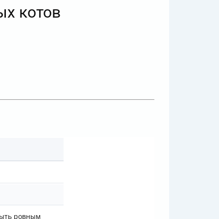
ых котов
ы
быть ровным