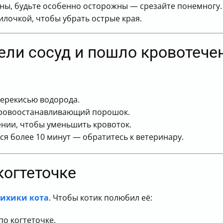
дны, будьте особенно осторожны — срезайте понемногу.
илочкой, чтобы убрать острые края.
дели сосуд и пошло кровотече
перекисью водорода.
кровоостанавливающий порошок.
нии, чтобы уменьшить кровоток.
ся более 10 минут — обратитесь к ветеринару.
когтеточке
сихики кота
. Чтобы котик полюбил её:
по когтеточке.