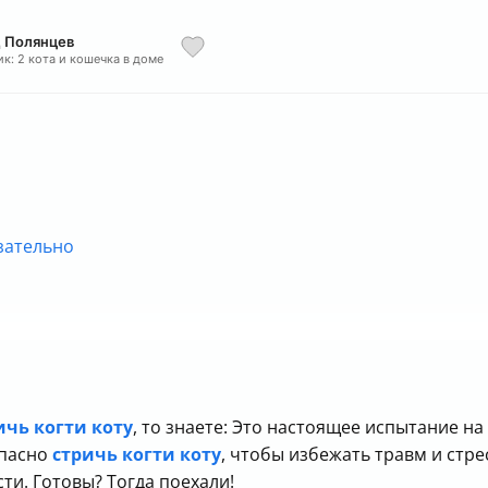
д Полянцев
ик: 2 кота и кошечка в доме
зательно
ло кровотечение
ичь когти коту
, то знаете: Это настоящее испытание на
 накладки на когти
опасно
стричь когти коту
, чтобы избежать травм и стрес
илых и больных котов
ти. Готовы? Тогда поехали!