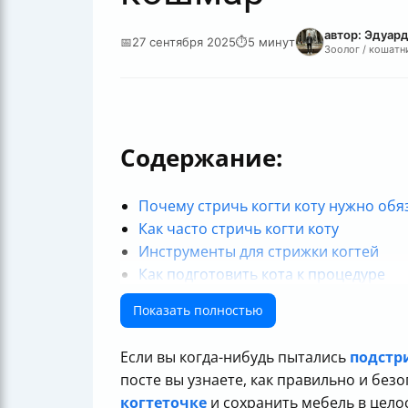
автор: Эдуар
📅
27 сентября 2025
⏱
5 минут
Зоолог / кошатн
Содержание:
Почему стричь когти коту нужно обя
Как часто стричь когти коту
Инструменты для стрижки когтей
Как подготовить кота к процедуре
Как правильно стричь когти коту
Показать полностью
Что делать, если задели сосуд и пош
Как приучить кота к когтеточке
Если вы когда-нибудь пытались
подстр
Можно ли использовать силиконовые
посте вы узнаете, как правильно и без
Особенности ухода за когтями у пож
когтеточке
и сохранить мебель в целос