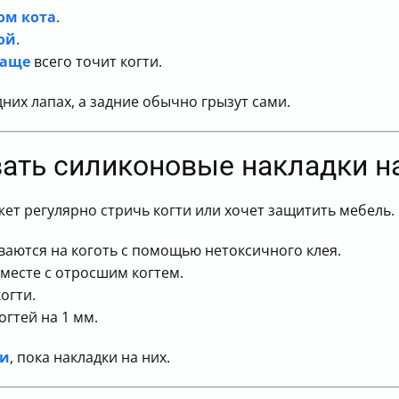
ом кота
.
ой
.
чаще
всего точит когти.
дних лапах, а задние обычно грызут сами.
ать силиконовые накладки на
ожет регулярно стричь когти или хочет защитить мебель.
ваются на коготь с помощью нетоксичного клея.
вместе с отросшим когтем.
огти.
гтей на 1 мм.
ти
, пока накладки на них.