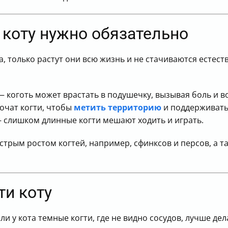
гтей коту
 коту нужно обязательно
ека, только растут они всю жизнь и не стачиваются есте
 коготь может врастать в подушечку, вызывая боль и в
очат когти, чтобы
метить территорию
и поддерживать 
 слишком длинные когти мешают ходить и играть.
стрым ростом когтей, например, сфинксов и персов, а т
ти коту
сли у кота темные когти, где не видно сосудов, лучше дел