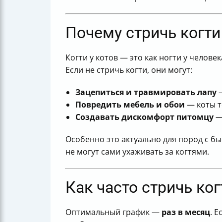
Таблица основных правил стрижки ко
Итог
Полезные ссылки
Почему стричь когти
Когти у котов — это как ногти у челов
Если не стричь когти, они могут:
Зацепиться и травмировать лапу
—
Повредить мебель и обои
— коты т
Создавать дискомфорт питомцу
—
Особенно это актуально для пород с бы
не могут сами ухаживать за когтями.
Как часто стричь ког
Оптимальный график —
раз в месяц
. Е