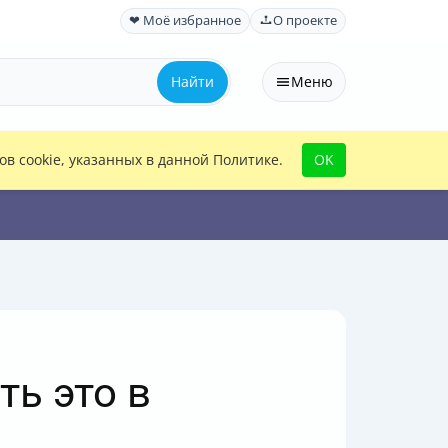
❤ Моё избранное
О проекте
Найти
Меню
в cookie, указанных в данной Политике.
OK
ть это в