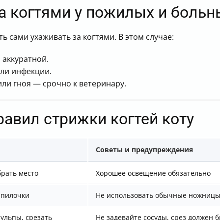
а когтями у пожилых и больн
 сами ухаживать за когтями. В этом случае:
 аккуратной.
или инфекции.
или гноя — срочно к ветеринару.
авил стрижки когтей коту
Советы и предупреждения
брать место
Хорошее освещение обязательно
 пилочки
Не использовать обычные ножниц
пульпы, срезать
Не задевайте сосуды, срез должен 