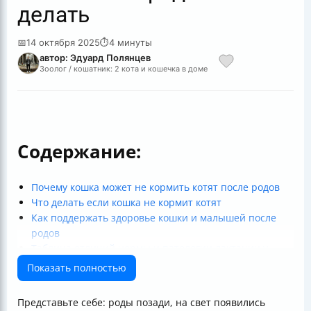
делать
📅
14 октября 2025
⏱
4 минуты
автор: Эдуард Полянцев
Зоолог / кошатник: 2 кота и кошечка в доме
Содержание:
Почему кошка может не кормить котят после родов
Что делать если кошка не кормит котят
Как поддержать здоровье кошки и малышей после
родов
Таблица отличий нормы и патологии лактации у
кошки
Показать полностью
Вывод
Полезные ссылки
Представьте себе: роды позади, на свет появились