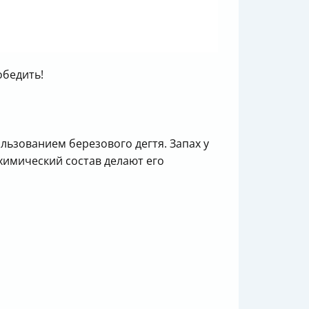
обедить!
льзованием березового дегтя. Запах у
химический состав делают его