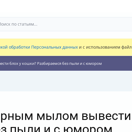
кой обработки Персональных данных
и с использованием файло
сти блох у кошки? Разбираемся без пыли и с юмором
ярным мылом вывести 
з пыли и с юмором