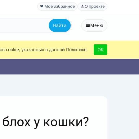
❤ Моё избранное
О проекте
Найти
Меню
в cookie, указанных в данной Политике.
OK
блох у кошки?