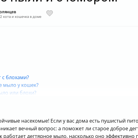
Полянцев
 2 кота и кошечка в доме
 с блохами?
е мыло у кошек?
ыло или блохи?
хозяина
вопросы
тойчивые насекомые! Если у вас дома есть пушистый пит
 кошки с помощью дегтярного мыла
зникает вечный вопрос: а поможет ли старое доброе де
ак работает дегтярное мыло, насколько оно эффективно 