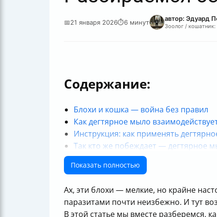
автор: Эдуард 
📅
21 января 2026
⏱
6 минут
Зоолог / кошатник:
Содержание:
Блохи и кошка — война без правил
Как дегтярное мыло взаимодействует
Инструкция: как применять дегтярно
Так кто же побеждает — дегтярное м
Важные рекомендации
Показать полностью
Вопросы, которые волнуют каждого 
FAQ: Отвечаем на животрепещущие 
Ах, эти блохи — мелкие, но крайне нас
Чек-лист для победы над блохами у
паразитами почти неизбежно. И тут во
Итог
В этой статье мы вместе разберемся, к