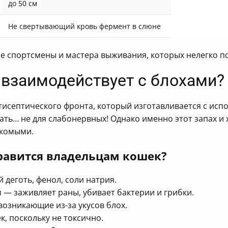
до 50 см
Не свертывающий кровь фермент в слюне
ие спортсмены и мастера выживания, которых нелегко п
 взаимодействует с блохами?
исептического фронта, который изготавливается с испо
ать… не для слабонервных! Однако именно этот запах и 
екомыми.
равится владельцам кошек?
деготь, фенол, соли натрия.
— заживляет раны, убивает бактерии и грибки.
возникающие из-за укусов блох.
к, поскольку не токсично.