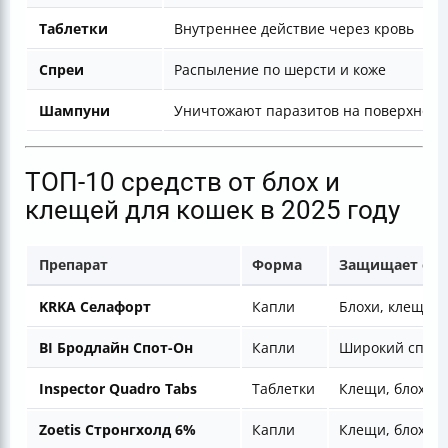
Таблетки
Внутреннее действие через кровь
Спреи
Распыление по шерсти и коже
Шампуни
Уничтожают паразитов на поверхност
ТОП-10 средств от блох и
клещей для кошек в 2025 году
Препарат
Форма
Защищает от
KRKA Селафорт
Капли
Блохи, клещи,
BI Бродлайн Спот-Он
Капли
Широкий спект
Inspector Quadro Tabs
Таблетки
Клещи, блохи, 
Zoetis Стронгхолд 6%
Капли
Клещи, блохи,