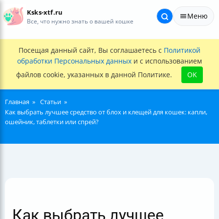
Ksks-xtf.ru
Меню
Все, что нужно знать о вашей кошке
Посещая данный сайт, Вы соглашаетесь с
Политикой
обработки Персональных данных
и с использованием
файлов cookie, указанных в данной Политике.
OK
Главная
Статьи
Как выбрать лучшее средство от блох и клещей для кошек: капли,
ошейник, таблетки или спрей?
Как выбрать лучшее