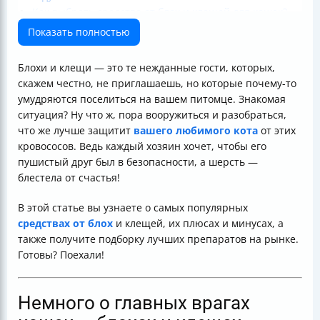
Как выбрать средство от блох и клещей для кошек?
Что делать, если уже есть блохи или клещи?
Показать полностью
Советы от ветеринара
Часто задаваемые вопросы
Блохи и клещи — это те нежданные гости, которых,
Чек-лист по выбору средства от блох и клещей для
скажем честно, не приглашаешь, но которые почему-то
кошек
умудряются поселиться на вашем питомце. Знакомая
Итог
ситуация? Ну что ж, пора вооружиться и разобраться,
что же лучше защитит
вашего любимого кота
от этих
кровососов. Ведь каждый хозяин хочет, чтобы его
пушистый друг был в безопасности, а шерсть —
блестела от счастья!
В этой статье вы узнаете о самых популярных
средствах от блох
и клещей, их плюсах и минусах, а
также получите подборку лучших препаратов на рынке.
Готовы? Поехали!
Немного о главных врагах