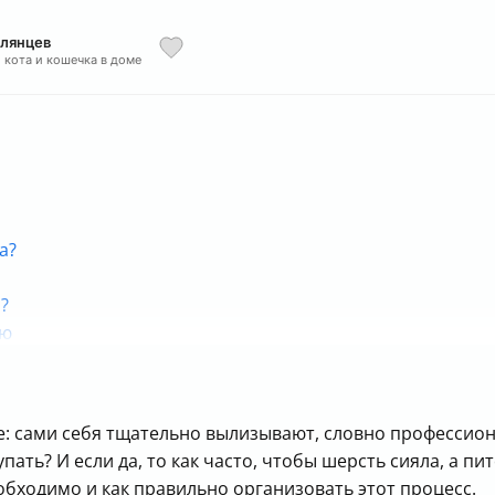
олянцев
2 кота и кошечка в доме
а?
?
ию
ым?
шку
: сами себя тщательно вылизывают, словно профессио
зяев
пать? И если да, то как часто, чтобы шерсть сияла, а п
обходимо и как правильно организовать этот процесс.