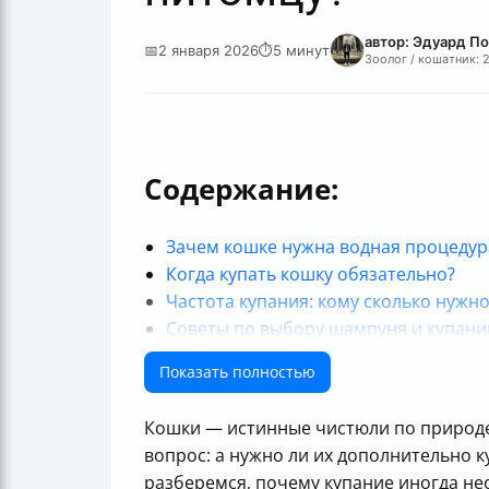
автор: Эдуард П
📅
2 января 2026
⏱
5 минут
Зоолог / кошатник: 
Содержание:
Зачем кошке нужна водная процедур
Когда купать кошку обязательно?
Частота купания: кому сколько нужно
Советы по выбору шампуня и купан
Как сделать купание менее стрессов
Показать полностью
Если кошка боится воды
Когда категорически нельзя мыть ко
Кошки — истинные чистюли по природе
Итоговая памятка для заботливых хо
вопрос: а нужно ли их дополнительно ку
Часто задаваемые вопросы
разберемся, почему купание иногда не