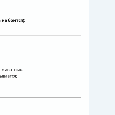
не боится);
я животных;
ывается;