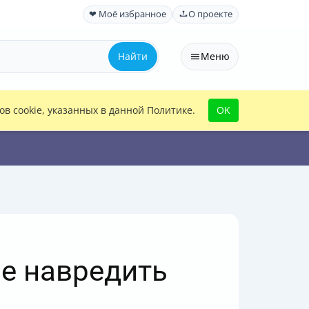
❤ Моё избранное
О проекте
Найти
Меню
в cookie, указанных в данной Политике.
OK
не навредить