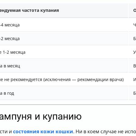
ендуемая частота купания
О
3-4 месяца
Ч
1-2 месяца
Б
 1-2 месяца
У
за в месяц
В
е не рекомендуется (исключения — рекомендации врача)
И
а в год
Б
ампуня и купанию
сти и
состояния кожи кошки
. Ни в коем случае не исп