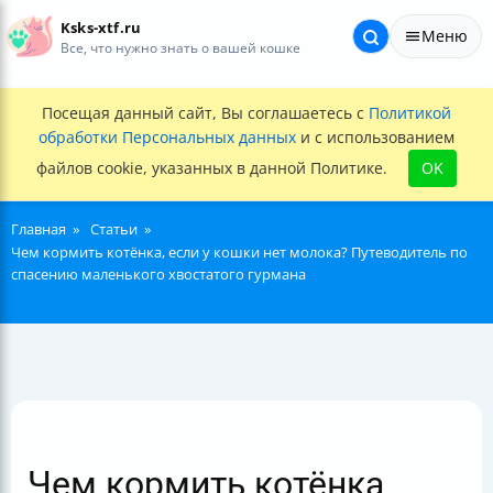
Ksks-xtf.ru
Меню
Все, что нужно знать о вашей кошке
Посещая данный сайт, Вы соглашаетесь с
Политикой
обработки Персональных данных
и с использованием
файлов cookie, указанных в данной Политике.
OK
Главная
Статьи
Чем кормить котёнка, если у кошки нет молока? Путеводитель по
спасению маленького хвостатого гурмана
Чем кормить котёнка,