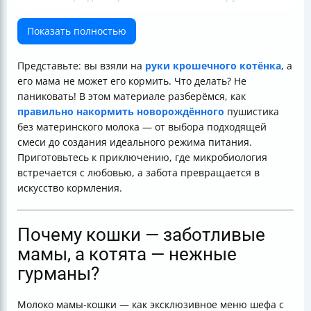
спасения
Температура и режим кормления
Показать полностью
Как кормить — лайфхаки для начинающих мам и пап
Почему важно соблюдать режим и количество?
Представьте: вы взяли на
руки крошечного котёнка
, а
Советы по уходу и содержанию
его мама не может его кормить. Что делать? Не
Когда и как вводить прикорм?
паниковать! В этом материале разберёмся, как
Таблица вариантов кормления без мамы
правильно накормить новорождённого
пушистика
FAQ
без материнского молока — от выбора подходящей
Чек-лист заботливого хозяина
смеси до создания идеального режима питания.
Заключение
Приготовьтесь к приключению, где микробиология
встречается с любовью, а забота превращается в
искусство кормления.
Почему кошки — заботливые
мамы, а котята — нежные
гурманы?
Молоко мамы-кошки — как эксклюзивное меню шефа с